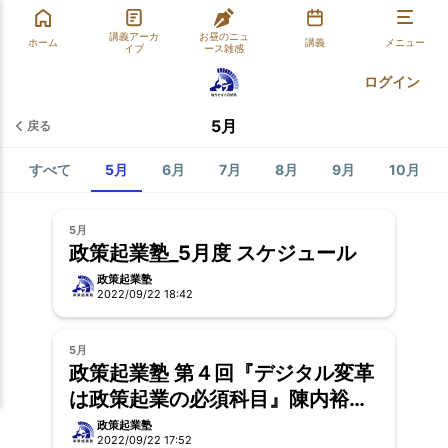
講義アーカ
お昼のニュ
ホーム
講義
メニュー
イブ
ース雑感
ログイン
5月
戻る
すべて
5月
6月
7月
8月
9月
10月
5月
政策起業塾_5月度 スケジュール
政策起業塾
2022/09/22 18:42
5月
政策起業塾 第４回『デジタル変革
は政策起業の必須科目』陳内裕樹
氏
政策起業塾
2022/09/22 17:52