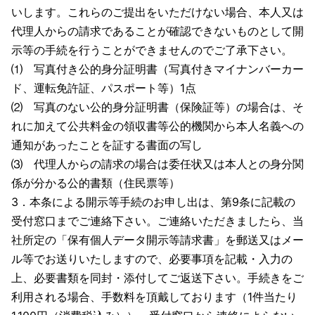
いします。これらのご提出をいただけない場合、本人又は
代理人からの請求であることが確認できないものとして開
示等の手続を行うことができませんのでご了承下さい。
⑴ 写真付き公的身分証明書（写真付きマイナンバーカー
ド、運転免許証、パスポート等）1点
⑵ 写真のない公的身分証明書（保険証等）の場合は、そ
れに加えて公共料金の領収書等公的機関から本人名義への
通知があったことを証する書面の写し
⑶ 代理人からの請求の場合は委任状又は本人との身分関
係が分かる公的書類（住民票等）
3．本条による開示等手続のお申し出は、第9条に記載の
受付窓口までご連絡下さい。ご連絡いただきましたら、当
社所定の「保有個人データ開示等請求書」を郵送又はメー
ル等でお送りいたしますので、必要事項を記載・入力の
上、必要書類を同封・添付してご返送下さい。手続きをご
利用される場合、手数料を頂戴しております（1件当たり