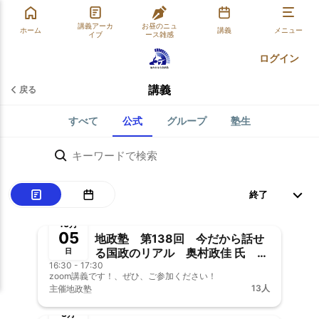
講義アーカ
お昼のニュ
ホーム
講義
メニュー
イブ
ース雑感
ログイン
講義
戻る
すべて
公式
グループ
塾生
終了
10月
05
地政塾 第138回 今だから話せ
る国政のリアル 奥村政佳 氏
日
16:30 - 17:30
（公開オンライン講義）
zoom講義です！、ぜひ、ご参加ください！
13人
主催
地政塾
終了
8月