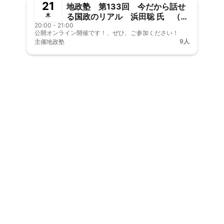
21
地政塾 第133回 今だから話せ
る国政のリアル 浜田聡 氏 （公
木
20:00 - 21:00
開オンライン講義）
公開オンライン開催です！、ぜひ、ご参加ください！
9人
主催
地政塾