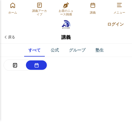
講義アーカ
お昼のニュ
ホーム
講義
メニュー
イブ
ース雑感
ログイン
講義
戻る
すべて
公式
グループ
塾生